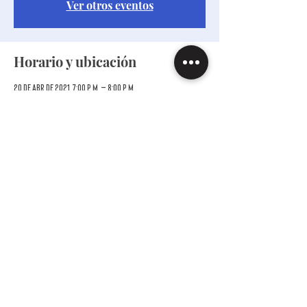
Ver otros eventos
Horario y ubicación
20 de abr de 2021, 7:00 p. m. – 8:00 p. m.
Palermo Viejo, Nicaragua 4583, C1414 Palermo Viejo,
Buenos Aires, Argentina
Invitados
Ver todos
Compartir este evento