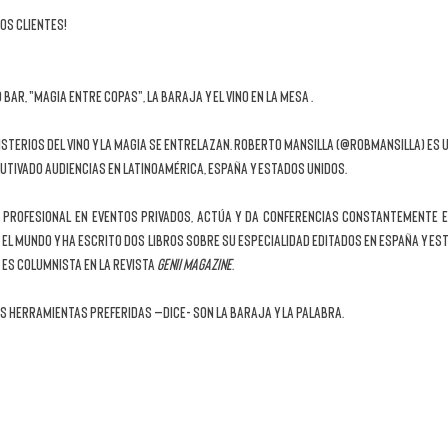
OS CLIENTES!
Bar, "Magia entre copas", La baraja y el vino en la mesa .
sterios del vino y la magia se entrelazan. Roberto Mansilla (@robmansilla) es u
utivado audiencias en Latinoamérica, España y Estados Unidos. 
rofesional en eventos privados, actúa y da conferencias constantemente en
 el mundo y ha escrito dos libros sobre su especialidad editados en España y Est
 Es columnista en la revista 
Genii Magazine
.
s herramientas preferidas –dice- son la baraja y la palabra.