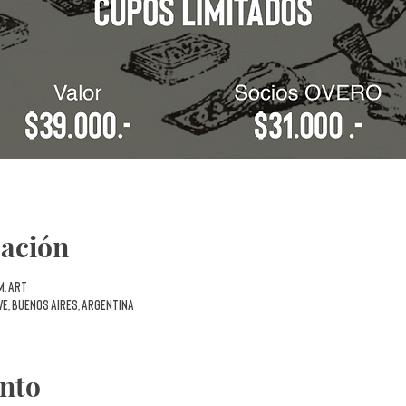
cación
m. ART
VE, Buenos Aires, Argentina
ento