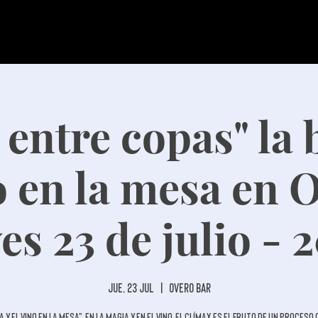
entre copas" la 
o en la mesa en 
es 23 de julio - 
jue, 23 jul
  |  
Overo Bar
 y el vino en la mesa", En la magia y en el vino, el clímax es el fruto de un proces