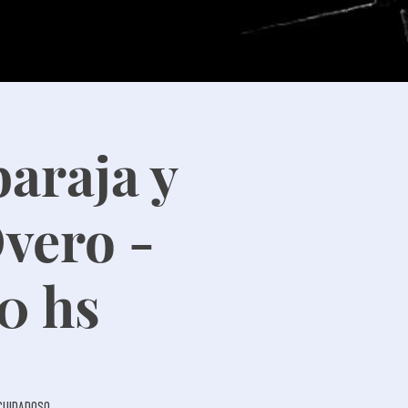
baraja y
Overo -
20 hs
o cuidadoso