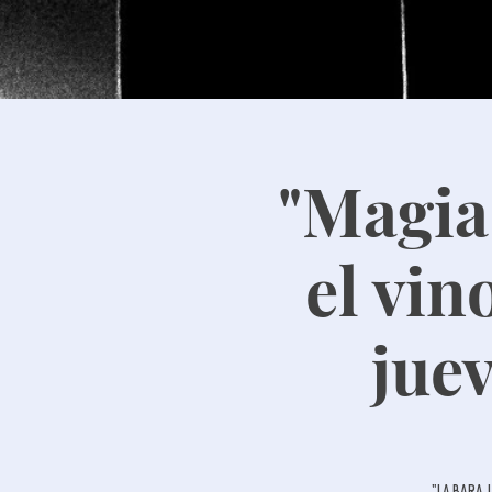
"Magia 
el vin
juev
"La baraja