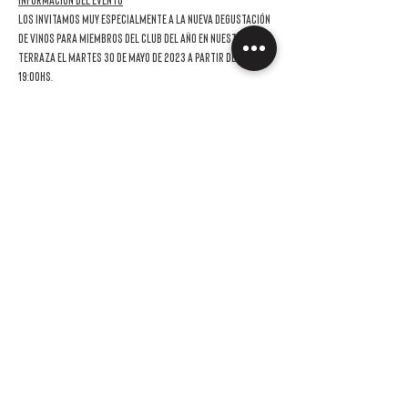
Información del evento
Los invitamos muy especialmente a la nueva DEGUSTACIÓN 
DE VINOS para miembros del Club del año en nuestra 
terraza el martes 30 de mayo de 2023 a partir de las 
19:00hs.
En esta oportunidad la bodega invitada será El Porvenir 
Wines de Cafayate, Salta. 
La invitación es sin cargo para los socios y podrás venir 
acompañado por hasta una persona con un costo de 
$4.400,  de los cuales $2.200 podrán ser usados en la 
compra de los vinos probados. En el caso de que a la 
hora de registrarte nos confirmes que vendrás con un 
acompañante, alguien de nuestro equipo se pondrá en 
contacto para que puedas hacer el pago 
correspondiente a tu invitado.
Como hacemos en cada invitación, los vinos van a estar 
armonizados con una ración Overo.  Te pedimos que en 
el caso que vos o tu invitado/a tengan alguna 
restricción alimentaria nos lo haga…
LEER MÁS >