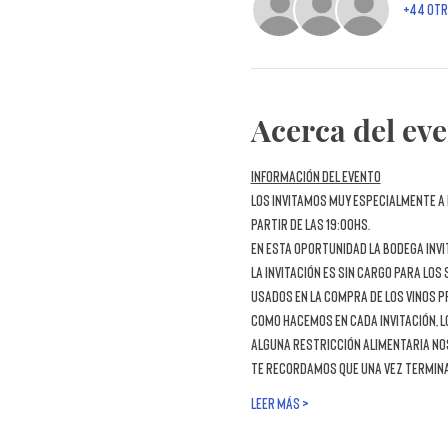
+44 otr
Acerca del ev
Información del evento
Los invitamos muy especialmente a 
partir de las 19:00hs.
En esta oportunidad la bodega invi
La invitación es sin cargo para lo
usados en la compra de los vinos pr
Como hacemos en cada invitación, lo
alguna restricción alimentaria nos
Te recordamos que una vez termina
LEER MÁS >