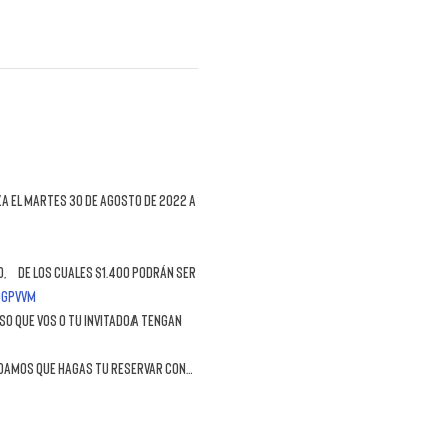
a el martes 30 de agosto de 2022 a 
,  de los cuales $1.400 podrán ser 
dgpVVM
o que vos o tu invitado/a tengan 
rdamos que hagas tu reservar con…