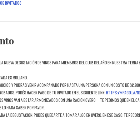
os invitados
ento
la nueva DEGUSTACIÓN DE VINOS para miembros del Club del año en nuestra terraz
tada es Rolland. 
s socios y podrás venir acompañado por hasta una persona con un costo de $2.800
obados. Podés hacer pago de tu invitado en el siguiente link: 
https://mpago.la/1
s vinos van a estar armonizados con una ración Overo.  Te pedimos que en el cas
 lo haga saber por favor .
da la degustación, podés quedarte a tomar algo en Overo. En ese caso, te reco