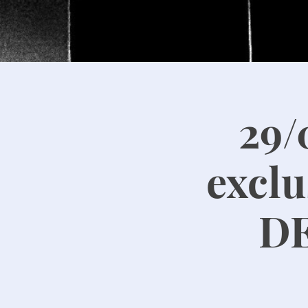
29
excl
DE