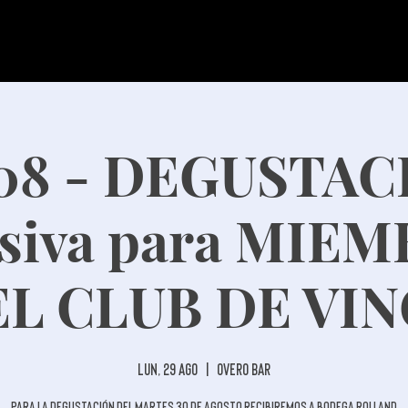
/08 - DEGUSTAC
usiva para MIE
L CLUB DE VI
lun, 29 ago
  |  
Overo Bar
Para la degustación del martes 30 de agosto recibiremos a Bodega Rolland