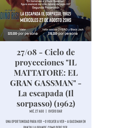
27/08 - Ciclo de
proyecciones "IL
MATTATORE: EL
GRAN GASSMAN" -
La escapada (Il
sorpasso) (1962)
mié, 27 ago
  |  
Overo Bar
Una oportunidad para ver —o volver a ver— a Gassman en
pantalla grande, como debe ser.