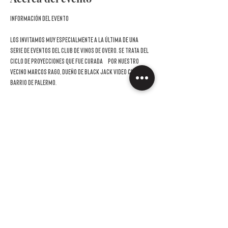
Información del evento
Los invitamos muy especialmente a la última de una 
serie de eventos del Club de Vinos de Overo. Se trata del 
ciclo de proyecciones que fue curada  por nuestro 
vecino Marcos Rago, dueño de Black Jack Video Club del 
barrio de Palermo.
Dos miércoles de agosto y tres de septiembre junto al 
GRAN GASSMAN
. 
Figura esencial del cine italiano del siglo XX, Vittorio 
Gassman
 fue mucho más que un actor. Carismático, 
versátil y dueño de una voz inconfundible, dominó con 
igual maestría el drama, la comedia y el teatro clásico. 
Este ciclo, que toma el nombre de uno de sus apodos —Il 
Mattatore, “el domador de escena”—, propone un 
recorrido por cinco de sus películas más memorables, 
atravesando varias décadas y estilos.