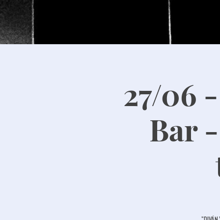
27/06 -
Bar -
"Diván