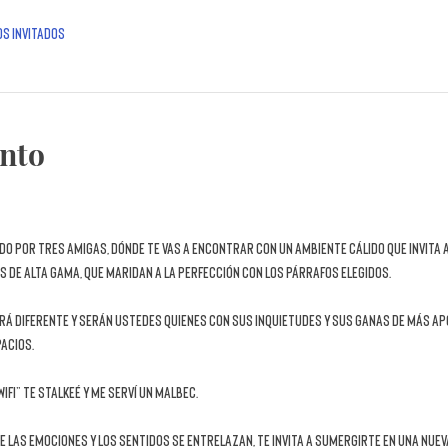
os invitados
ento
ado por tres amigas
, dónde te vas a encontrar con un 
ambiente cálido que invita 
s de alta gama
, que maridan a la perfección con los párrafos elegidos. 
rá diferente y serán ustedes quienes con sus inquietudes y sus ganas de más ap
acios.
IFI” Te stalkeé y me serví un Malbec.
nde las emociones y los sentidos se entrelazan, te invita a sumergirte en una nuev