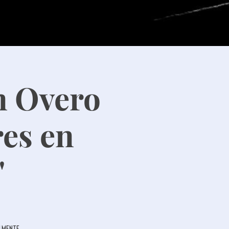
en Overo
res en
"
almente