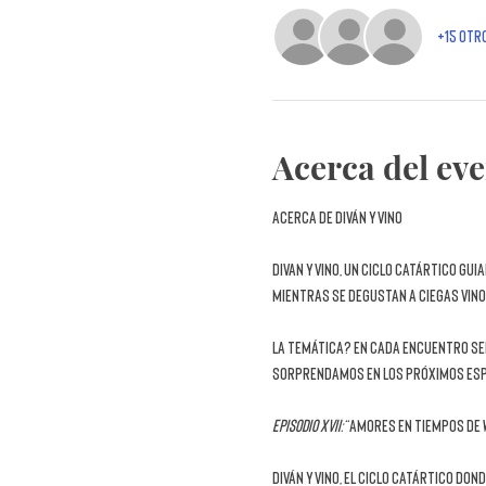
+15 otr
Acerca del ev
ACERCA DE DIVÁN Y VINO
DIVAN Y VINO, un 
ciclo catártico gui
mientras se degustan a ciegas vino
La temática?
 En cada encuentro se
sorprendamos en los próximos esp
EPISODIO XVII: 
“AMORES EN TIEMPOS DE W
DIVÁN Y VINO, el ciclo catártico do