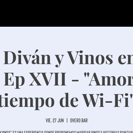
 Diván y Vinos 
 Ep XVII - "Amo
tiempo de Wi-Fi
vie, 27 jun
  |  
Overo Bar
 y Vinos" es una experiencia donde proponemos maridar vinos e historias puntu