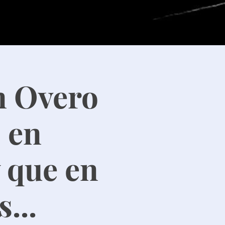
n Overo
 en
y que en
...