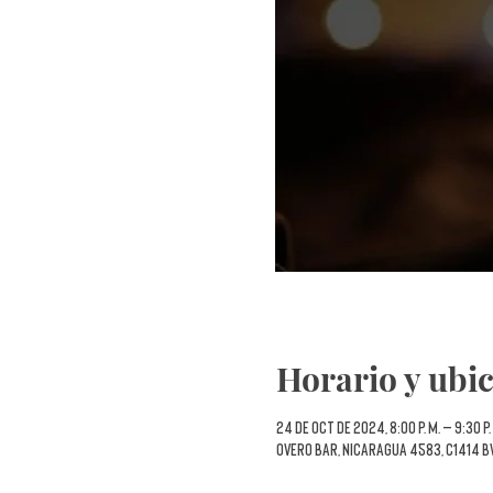
Horario y ubi
24 de oct de 2024, 8:00 p. m. – 9:30 p.
Overo Bar, Nicaragua 4583, C1414 B