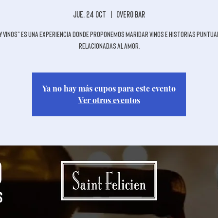
jue, 24 oct
  |  
Overo Bar
 y Vinos" es una experiencia donde proponemos maridar vinos e historias puntu
relacionadas al amor.
Ya no hay más cupos para este evento
Ver otros eventos