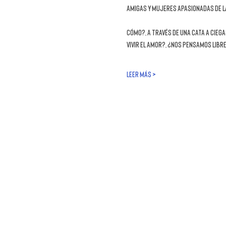
amigas y mujeres apasionadas de la 
Cómo?, a través de una cata a cieg
vivir el amor?, ¿nos pensamos libr
LEER MÁS >