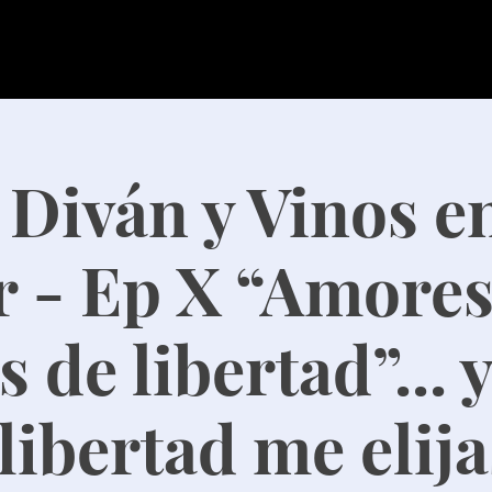
- Diván y Vinos e
r - Ep X “Amores
 de libertad”... 
 libertad me elijas