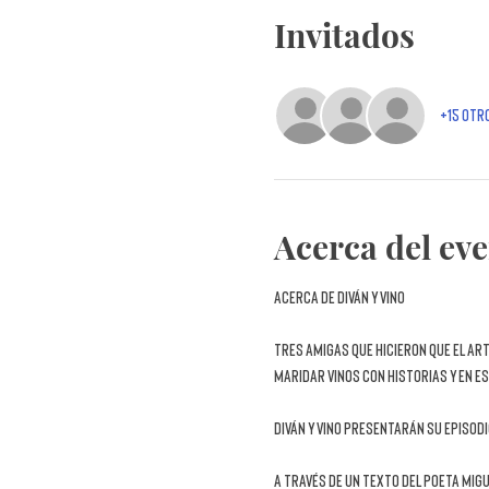
Invitados
+15 otr
Acerca del ev
ACERCA DE DIVÁN Y VINO
Tres amigas que hicieron que el ar
maridar vinos con historias y en 
Diván y vino
 presentarán su 
episodi
A través de un 
texto del poeta Migu