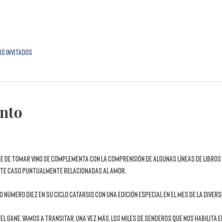
os invitados
ento
te de tomar vino se complementa con la comprensión de algunas líneas de libros 
este caso puntualmente relacionadas al amor.
o número diez
 en su ciclo 
CATARSIS
 con una edición especial en el 
mes de la diver
el Gane
, vamos a transitar, una vez más, los miles de senderos que nos habilita e