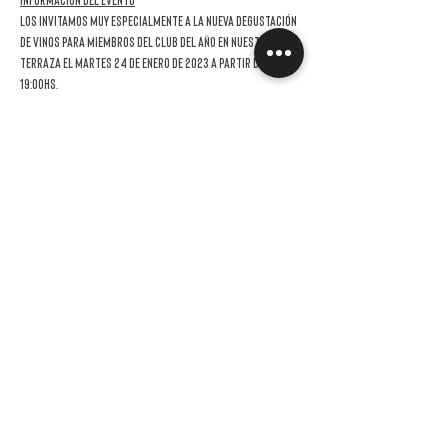
Información del evento
Los invitamos muy especialmente a la nueva DEGUSTACIÓN 
DE VINOS para miembros del Club del año en nuestra 
terraza el martes 24 de enero de 2023 a partir de las 
19:00hs.
En esta oportunidad la bodega invitada será Bodega 
Otronia de la patgonia.  
La invitación es sin cargo para los socios y podrás venir 
acompañado por hasta una persona con un costo de 
$3.400,  de los cuales $1.700 podrán ser usados en la 
compra de los vinos probados. En el caso de que a la 
hora de registrarte nos confirmes que vendrás con un 
acompañante, alguien de nuestro equipo se pondrá en 
contacto para que puedas hacer el pago 
correspondiente a tu invitado.
Como hacemos en cada invitación, los vinos van a estar 
armonizados con una ración Overo.  Te pedimos que en 
el caso que vos o tu invitado/a tengan alguna 
restricción alimentaria nos lo haga…
LEER MÁS >