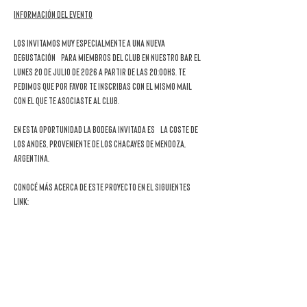
Información del evento
Los invitamos muy especialmente a una nueva 
DEGUSTACIÓN
 para miembros del Club en nuestro bar el 
lunes 20 de julio de 2026 a partir de las 20:00hs
. Te 
pedimos que por favor te inscribas con el mismo mail 
con el que te asociaste al club.
En esta oportunidad la bodega invitada es
 La Coste de 
Los Andes, proveniente de Los Chacayes de Mendoza, 
Argentina.
Conocé más acerca de este proyecto en el siguientes 
link: