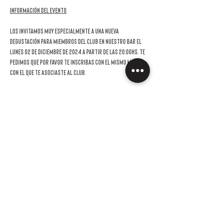
Información del evento
Los invitamos muy especialmente a una nueva 
DEGUSTACIÓN
 para miembros del Club en nuestro bar el 
lunes 02 de diciembre de 2024 a partir de las 20:00hs
. Te 
pedimos que por favor te inscribas con el mismo mail 
con el que te asociaste al club.
En esta oportunidad las bodegas invitadas son
 Ojo de 
Agua, Chakana y Losance
 en una degustación especial de 
espumantes.
La invitación es sin cargo para los socios y podrás venir 
acompañado por hasta una persona con un costo de 
$18.000*,  de los cuales $9.000* podrán ser usados en 
la compra de los vinos probados. En el caso de que a la 
hora de registrarte nos confirmes que vendrás con un 
acompañante, alguien de nuestro equipo se pondrá en 
contacto para que puedas hacer el pago 
correspondiente a tu invitado.