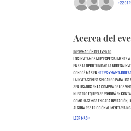
+22 otr
Acerca del ev
Información del evento
Los invitamos muy especialmente a 
En esta oportunidad la bodega invi
Conocé más en 
https://www.ojodea
La invitación es sin cargo para lo
ser usados en la compra de los vin
nuestro equipo se pondrá en conta
Como hacemos en cada invitación, lo
alguna restricción alimentaria no
LEER MÁS >