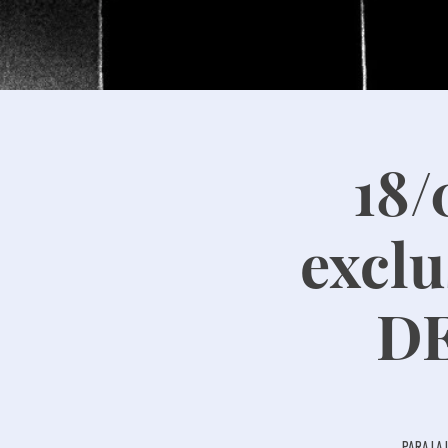
18
excl
DE
Para la 