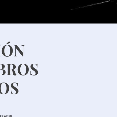
IÓN
MBROS
NOS
ter Meier