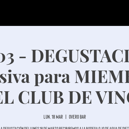
/03 - DEGUSTAC
usiva para MIE
L CLUB DE VI
lun, 18 mar
  |  
Overo Bar
la degustación del lunes 18 de marzo recibiremos a la Bodega Ojo de Agua de Die