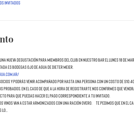
os invitados
ento
una nueva DEGUSTACIÓN para miembros del Club en nuestro bar el lunes 18 de marz
tada es
 Bodegas Ojo de Agua de Dieter Meier
.
gua.com.ar/
s socios y podrás venir acompañado por hasta una persona con un costo de $10.4
os probados. En el caso de que a la hora de registrarte nos confirmes que vendr
cto para que puedas hacer el pago correspondiente a tu invitado.
s vinos van a estar armonizados con una ración Overo.  Te pedimos que en el cas
s lo…