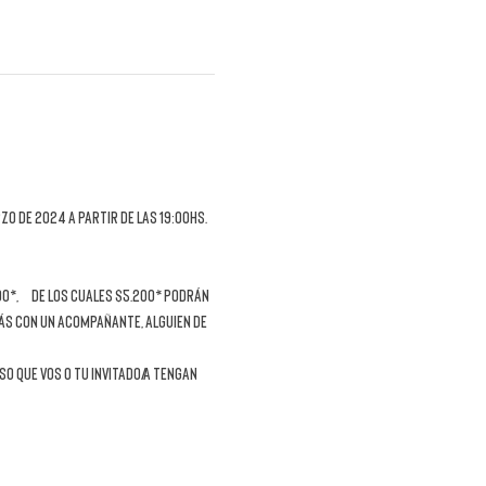
o de 2024 a partir de las 19:00hs.
00*,  de los cuales $5.200* podrán 
ás con un acompañante, alguien de 
o que vos o tu invitado/a tengan 