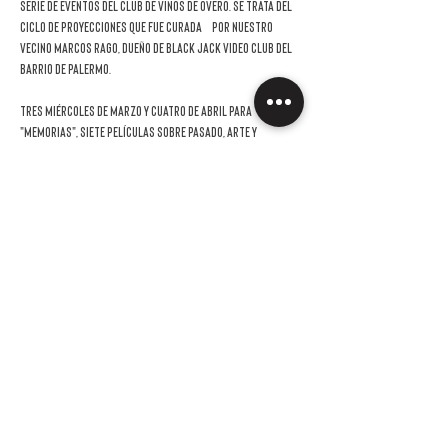
serie de eventos del Club de Vinos de Overo. Se trata del 
ciclo de proyecciones que fue curada  por nuestro 
vecino Marcos Rago, dueño de Black Jack Video Club del 
barrio de Palermo.
Tres miércoles de marzo y cuatro de abril para 
"MEMORIAS", siete películas sobre pasado, arte y 
verdades ocultas.
Durante los meses de 
marzo y abril
, la Sala Malbec de 
Overo Club de Vinos será el espacio para un ciclo 
dedicado a películas donde el pasado irrumpe en el 
presente a través de la memoria, el arte, las 
investigaciones tardías y las verdades ocultas. 
Historias atravesadas por el siglo XX, contadas desde 
el drama y el thriller, con grandes directores y 
actuaciones memorables.
Un recorrido cinematográfico donde la memoria se 
activa y se reconstruye, del mismo modo que la memoria 
gustativa de un buen vino se…