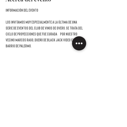
Información del evento
Los invitamos muy especialmente a la última de una 
serie de eventos del Club de Vinos de Overo. Se trata del 
ciclo de proyecciones que fue curada  por nuestro 
vecino Marcos Rago, dueño de Black Jack Video Club del 
barrio de Palermo.
Dos miércoles de agosto y tres de septiembre junto al 
GRAN GASSMAN
. 
Figura esencial del cine italiano del siglo XX, Vittorio 
Gassman
 fue mucho más que un actor. Carismático, 
versátil y dueño de una voz inconfundible, dominó con 
igual maestría el drama, la comedia y el teatro clásico. 
Este ciclo, que toma el nombre de uno de sus apodos —Il 
Mattatore, “el domador de escena”—, propone un 
recorrido por cinco de sus películas más memorables, 
atravesando varias décadas y estilos.