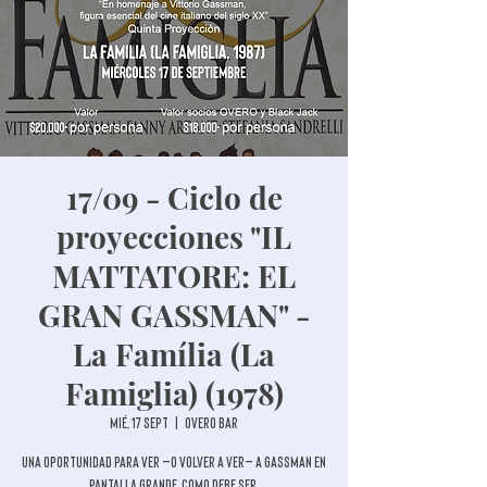
17/09 - Ciclo de
proyecciones "IL
MATTATORE: EL
GRAN GASSMAN" -
La Família (La
Famiglia) (1978)
mié, 17 sept
  |  
Overo Bar
Una oportunidad para ver —o volver a ver— a Gassman en
pantalla grande, como debe ser.