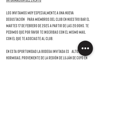
Información del evento
Los invitamos muy especialmente a una nueva 
DEGUSTACIÓN
 para miembros del Club en nuestro bar el 
martes 17 de febrero de 2025 a partir de las 20:00hs
. Te 
pedimos que por favor te inscribas con el mismo mail 
con el que te asociaste al club.
En esta oportunidad la bodega invitada es
 ALTOS Las 
Hormigas, proveniente de la región de Luján de Cuyo en 
la Provincia de Mendoza.
Conocé más acerca de estos dos proyectos en el 
siguientes link:
https://altoslashormigas.com/
La invitación es sin cargo para los socios y podrás venir 
acompañado por hasta una persona con un costo de 
$26.000*,  de los cuales $13.000* podrán ser usados en 
la compra de los vinos probados. En el caso de que a la 
hora de registrarte nos confirmes que vendrás con un 