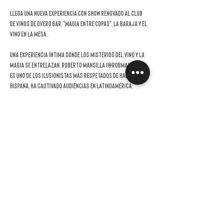
Llega una nueva experiencia con show renovado al Club 
de Vinos de Overo Bar, "Magia entre copas", La baraja y el 
vino en la mesa .
Una experiencia íntima donde los misterios del vino y la 
magia se entrelazan. Roberto Mansilla (@robmansilla) 
es uno de los ilusionistas más respetados de habla 
hispana, ha cautivado audiencias en Latinoamérica, 
España y Estados Unidos. 
Además de su trabajo como mago profesional en 
eventos privados, actúa y da conferencias 
constantemente en Latinoamérica, Europa y Estados 
Unidos. Es asesor de magos de todo el mundo y ha escrito 
dos libros sobre su especialidad editados en España y 
Estados Unidos. Su obra fue traducida también al 
japonés, alemán y chino. Es columnista en la revista 
Genii 
Magazine
.
Como Ilusionista y Comunicador, sus herramientas 
preferidas –dice- son la baraja y la palabra.