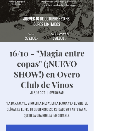
16/10 - "Magia entre
copas" (¡NUEVO
SHOW!) en Overo
Club de Vinos
jue, 16 oct
  |  
Overo Bar
"La baraja y el vino en la mesa", En la magia y en el vino, el
clímax es el fruto de un proceso cuidadoso y artesanal
que deja una huella imborrable.