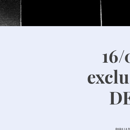
16
excl
DE
Para la 