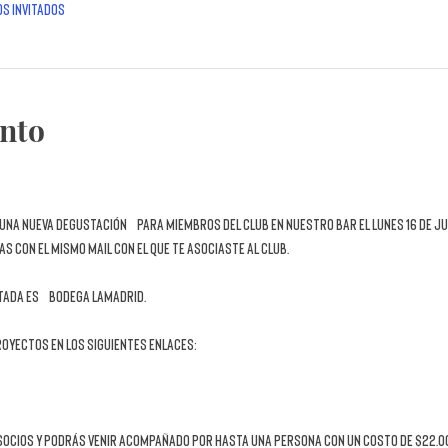
os invitados
ento
una nueva 
DEGUSTACIÓN
 para miembros del Club en nuestro bar el 
lunes 16 de j
as con el mismo mail con el que te asociaste al club.
tada es
 Bodega Lamadrid.
oyectos en los siguientes enlaces:
s socios y podrás venir acompañado por hasta una persona con un costo de $22.00