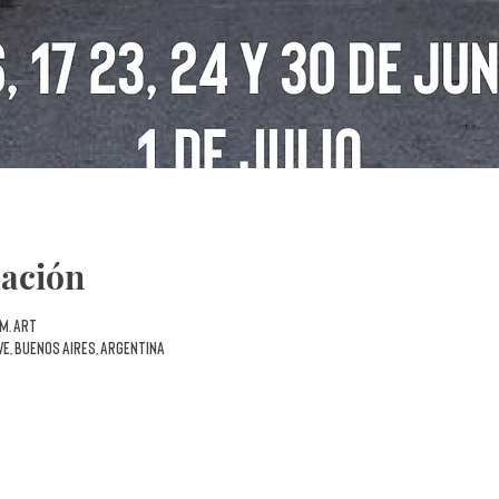
cación
 m. ART
VE, Buenos Aires, Argentina