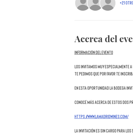
+21 otr
Acerca del ev
Información del evento
Los invitamos muy especialmente a 
Te pedimos que por favor te inscrib
En esta oportunidad la bodega invi
Conocé más acerca de estos dos pr
https://www.lamadridwines.com/
La invitación es sin cargo para lo