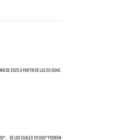
unio de 2025 a partir de las 20:00hs
. 
0*,  de los cuales $11.000* podrán 