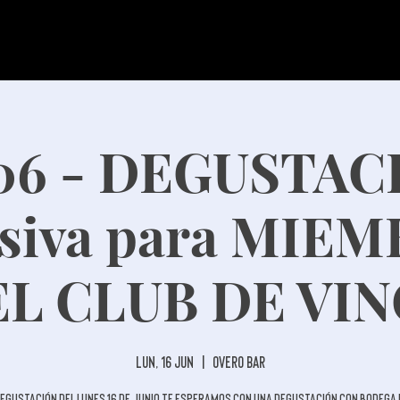
/06 - DEGUSTAC
usiva para MIE
L CLUB DE VI
lun, 16 jun
  |  
Overo Bar
degustación del lunes 16 de junio te esperamos con una degustación con Bodega