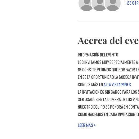
+25 otr
Acerca del ev
Información del evento
Los invitamos muy especialmente a 
19:00hs
. Te pedimos que por favor t
En esta oportunidad la bodega invi
Conocé más en 
Alta Vista Wines
La invitación es sin cargo para lo
ser usados en la compra de los vin
nuestro equipo se pondrá en conta
Como hacemos en cada invitación, l
LEER MÁS >