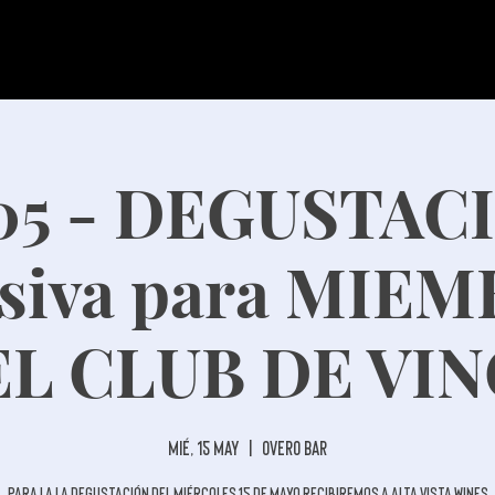
/05 - DEGUSTAC
usiva para MIE
L CLUB DE VI
mié, 15 may
  |  
Overo Bar
Para la la degustación del miércoles 15 de mayo recibiremos a Alta Vista Wines