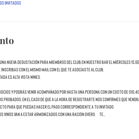
os invitados
ento
una nueva 
DEGUSTACIÓN
 para miembros del Club en nuestro bar el 
miércoles 15 de
e inscribas con el mismo mail con el que te asociaste al club.
tada es
 Alta Vista Wines
.
s socios y podrás venir acompañado por hasta una persona con un costo de $10.4
os probados. En el caso de que a la hora de registrarte nos confirmes que vendr
cto para que puedas hacer el pago correspondiente a tu invitado.
os vinos van a estar armonizados con una ración Overo.  Te…