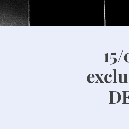
15
excl
DE