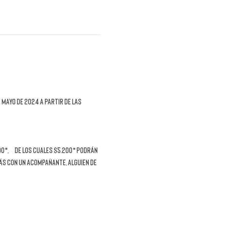
 mayo de 2024 a partir de las 
00*,  de los cuales $5.200* podrán 
ás con un acompañante, alguien de 