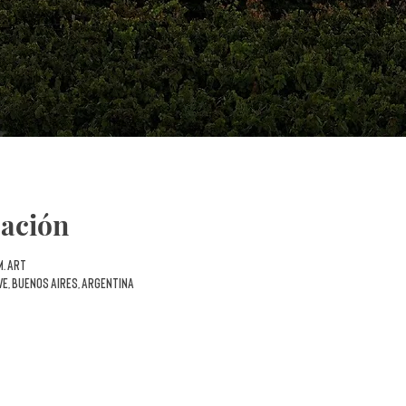
cación
m. ART
VE, Buenos Aires, Argentina