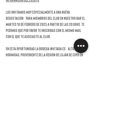
Información del evento
Los invitamos muy especialmente a una nueva 
DEGUSTACIÓN
 para miembros del Club en nuestro bar el 
martes 10 de febrero de 2025 a partir de las 20:00hs
. Te 
pedimos que por favor te inscribas con el mismo mail 
con el que te asociaste al club.
En esta oportunidad la bodega invitada es
 ALTOS Las 
Hormigas, proveniente de la región de Luján de Cuyo en 
la Provincia de Mendoza.
Conocé más acerca de estos dos proyectos en el 
siguientes link:
https://altoslashormigas.com/
La invitación es sin cargo para los socios y podrás venir 
acompañado por hasta una persona con un costo de 
$26.000*,  de los cuales $13.000* podrán ser usados en 
la compra de los vinos probados. En el caso de que a la 
hora de registrarte nos confirmes que vendrás con un 