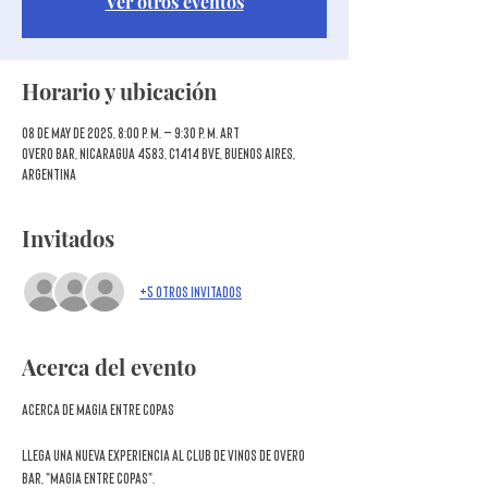
Ver otros eventos
Horario y ubicación
08 de may de 2025, 8:00 p. m. – 9:30 p. m. ART
Overo Bar, Nicaragua 4583, C1414 BVE, Buenos Aires,
Argentina
Invitados
+5 otros invitados
Acerca del evento
ACERCA DE MAGIA ENTRE COPAS
Llega una nueva experiencia al Club de Vinos de Overo 
Bar, "Magia entre copas".