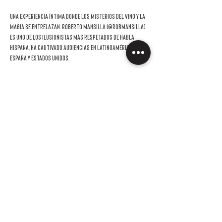
Una experiencia íntima donde los misterios del vino y la 
magia se entrelazan. Roberto Mansilla (@robmansilla) 
es uno de los ilusionistas más respetados de habla 
hispana, ha cautivado audiencias en Latinoamérica, 
España y Estados Unidos. 
Además de su trabajo como mago profesional en 
eventos privados, actúa y da conferencias 
constantemente en Latinoamérica, Europa y Estados 
Unidos. Es asesor de magos de todo el mundo y ha escrito 
dos libros sobre su especialidad editados en España y 
Estados Unidos. Su obra fue traducida también al 
japonés, alemán y chino. Es columnista en la revista 
Genii 
Magazine
.
Como Ilusionista y Comunicador, sus herramientas 
preferidas –dice- son la baraja y la palabra.
"En la magia y en el vino, el clímax es el fruto de un proceso 
cuidadoso y artesanal que deja una huella…