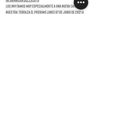
Información del evento
Los invitamos muy especialmente a una nueva cata en 
nuestra terraza el próximo lunes 07 de junio de 2021 a 
partir de las 17:00hs.
En esta oportunidad la Bodega invitada es "Ernesto 
Catena".
Probaremos 5 vinos de esta gran bodega, incluyendo 
algunas rarezas y burbujas en botella magnum
Como siempre, con nuestros maridajes especialmente 
pensados.
La invitación es sin cargo para los socios y podrás venir 
acompañado por hasta una persona con un costo de 
$1500,  de los cuales $750 podrán ser usados en la 
compra de los vinos probados. Como hacemos en cada 
invitación, los vinos van a estar armonizados con una 
ración Overo. 
LEER MÁS >