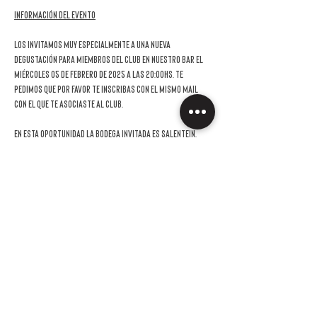
Información del evento
Los invitamos muy especialmente a una nueva 
DEGUSTACIÓN
 para miembros del Club en nuestro bar el 
miércoles 05 de Febrero de 2025 a las 20:00hs
. Te 
pedimos que por favor te inscribas con el mismo mail 
con el que te asociaste al club.
En esta oportunidad la bodega invitada es
 Salentein
.
Conoce más en 
https://www.bodegasalentein.com/
La invitación es sin cargo para los socios y podrás venir 
acompañado por hasta una persona con un costo de 
$18.000*,  de los cuales $9.000* podrán ser usados en 
la compra de los vinos probados. En el caso de que a la 
hora de registrarte nos confirmes que vendrás con un 
acompañante, alguien de nuestro equipo se pondrá en 
contacto para que puedas hacer el pago 
correspondiente a tu invitado.