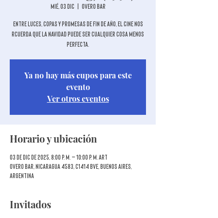
mié, 03 dic
  |  
Overo Bar
Entre luces, copas y promesas de fin de año, el cine nos
rcuerda que la Navidad puede ser cualquier cosa menos
perfecta.
Ya no hay más cupos para este
evento
Ver otros eventos
Horario y ubicación
03 de dic de 2025, 8:00 p. m. – 10:00 p. m. ART
Overo Bar, Nicaragua 4583, C1414 BVE, Buenos Aires,
Argentina
Invitados