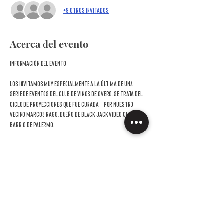
+9 otros invitados
Acerca del evento
Información del evento
Los invitamos muy especialmente a la última de una 
serie de eventos del Club de Vinos de Overo. Se trata del 
ciclo de proyecciones que fue curada  por nuestro 
vecino Marcos Rago, dueño de Black Jack Video Club del 
barrio de Palermo.
Dos miércoles de noviembre y tres de diciembre para 
LO 
QUE QUEDA DEL BRINDIS NAVIDEÑO
. 
Entre luces, copas y promesas de fin de año, el cine nos 
recuerda que la Navidad puede ser cualquier cosa menos 
perfecta. En estas cinco películas, grandes directores 
exploran el amor, la soledad, la culpa y la redención 
bajo distintas formas y colores.