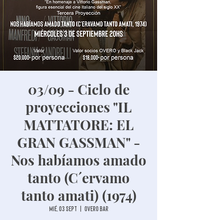
03/09 - Ciclo de
proyecciones "IL
MATTATORE: EL
GRAN GASSMAN" -
Nos habíamos amado
tanto (C´ervamo
tanto amati) (1974)
mié, 03 sept
  |  
Overo Bar