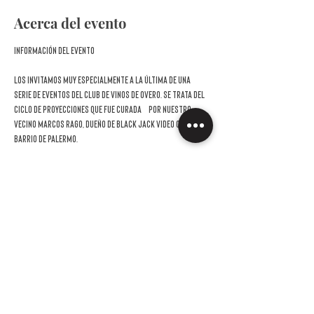
Acerca del evento
Información del evento
Los invitamos muy especialmente a la última de una 
serie de eventos del Club de Vinos de Overo. Se trata del 
ciclo de proyecciones que fue curada  por nuestro 
vecino Marcos Rago, dueño de Black Jack Video Club del 
barrio de Palermo.
Dos miércoles de agosto y tres de septiembre junto al 
GRAN GASSMAN
. 
Figura esencial del cine italiano del siglo XX, Vittorio 
Gassman
 fue mucho más que un actor. Carismático, 
versátil y dueño de una voz inconfundible, dominó con 
igual maestría el drama, la comedia y el teatro clásico. 
Este ciclo, que toma el nombre de uno de sus apodos —Il 
Mattatore, “el domador de escena”—, propone un 
recorrido por cinco de sus películas más memorables, 