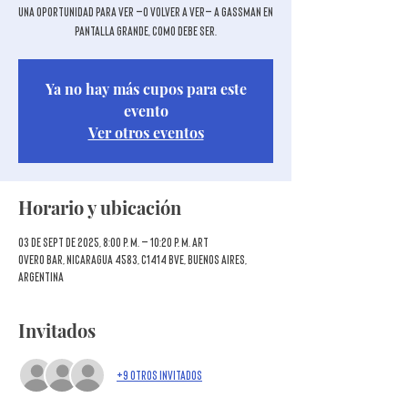
Una oportunidad para ver —o volver a ver— a Gassman en
pantalla grande, como debe ser.
Ya no hay más cupos para este
evento
Ver otros eventos
Horario y ubicación
03 de sept de 2025, 8:00 p. m. – 10:20 p. m. ART
Overo Bar, Nicaragua 4583, C1414 BVE, Buenos Aires,
Argentina
Invitados
+9 otros invitados